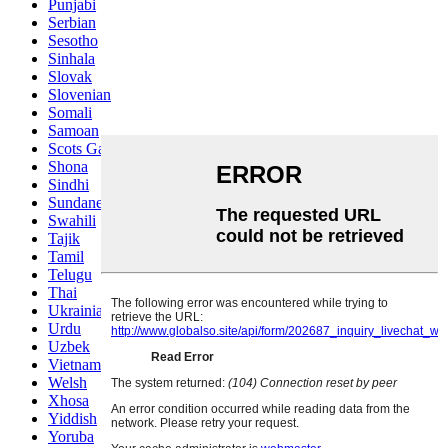
Punjabi
Serbian
Sesotho
Sinhala
Slovak
Slovenian
Somali
Samoan
Scots Gaelic
Shona
Sindhi
Sundanese
Swahili
Tajik
Tamil
Telugu
Thai
Ukrainian
Urdu
Uzbek
Vietnamese
Welsh
Xhosa
Yiddish
Yoruba