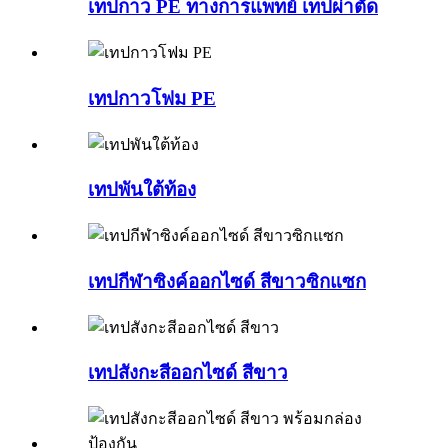
เทปกาว PE ทางการแพทย์ เทปผ่าตัด
เทปกาวโฟม PE
เทปพันใต้ท้อง
เทปกีฬาซิงค์ออกไซด์ สีขาวซิกแซก
เทปสังกะสีออกไซด์ สีขาว